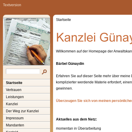
Textversion
Startseite
Willkommen auf der Homepage der Anwaltskan
Bärbel Günaydin
Erfahren Sie auf dieser Seite mehr über meine
komplizierter werdende Materie erfordert, eine
Startseite
gewinnen.
Vertrauen
Leistungen
Überzeugen Sie sich von meinen persönlichen
Kanzlei
Der Weg zur Kanzlei
Impressum
Aktuelles aus dem Netz:
Mandanten
momentan in Überarbeitung